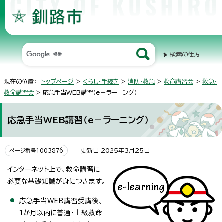
検索の仕方
現在の位置：
トップページ
>
くらし・手続き
>
消防・救急
>
救命講習会
>
救急・
救命講習会
> 応急手当WEB講習（e－ラーニング）
応急手当WEB講習（e－ラーニング）
更新日 2025年3月25日
ページ番号1003876
インターネット上で、救命講習に
必要な基礎知識が身につきます。
応急手当WEB講習受講後、
1か月以内に普通・上級救命