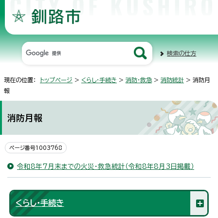
検索の仕方
現在の位置：
トップページ
>
くらし・手続き
>
消防・救急
>
消防統計
> 消防月
報
消防月報
ページ番号1003768
令和8年7月末までの火災・救急統計（令和8年8月3日掲載）
くらし・手続き