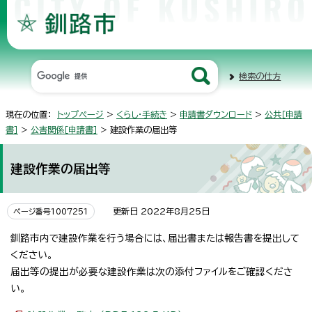
検索の仕方
現在の位置：
トップページ
>
くらし・手続き
>
申請書ダウンロード
>
公共［申請
書］
>
公害関係［申請書］
> 建設作業の届出等
建設作業の届出等
更新日 2022年8月25日
ページ番号1007251
釧路市内で建設作業を行う場合には、届出書または報告書を提出して
ください。
届出等の提出が必要な建設作業は次の添付ファイルをご確認くださ
い。