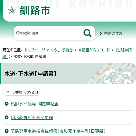
検索の仕方
現在の位置：
トップページ
>
くらし・手続き
>
申請書ダウンロード
>
公共［申請
書］
> 水道・下水道［申請書］
水道・下水道［申請書］
ページ番号1007231
給排水台帳等 閲覧申込書
給水装置所有者変更届
簡易専用水道検査依頼書（令和元年度4月1日更新）