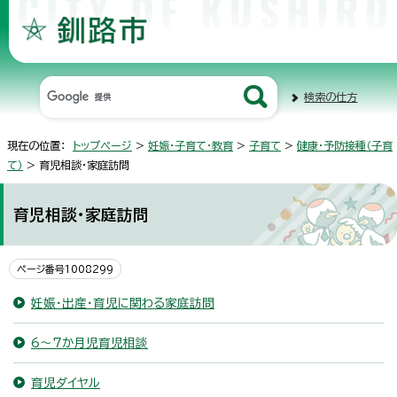
検索の仕方
現在の位置：
トップページ
>
妊娠・子育て・教育
>
子育て
>
健康・予防接種（子育
て）
> 育児相談・家庭訪問
育児相談・家庭訪問
ページ番号1008299
妊娠・出産・育児に関わる家庭訪問
6～7か月児育児相談
育児ダイヤル