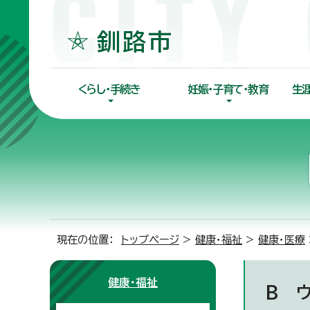
くらし・手続き
妊娠・子育て・教育
生
現在の位置：
トップページ
>
健康・福祉
>
健康・医療
健康・福祉
B 