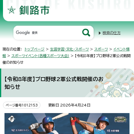
検索の仕方
現在の位置：
トップページ
>
生涯学習・文化・スポーツ
>
スポーツ
>
イベント情
報
>
スポーツイベント（各種スポーツ大会）
> 【令和8年度】プロ野球2軍公式戦開
催のお知らせ
【令和8年度】プロ野球2軍公式戦開催のお
知らせ
更新日 2026年4月24日
ページ番号1012153