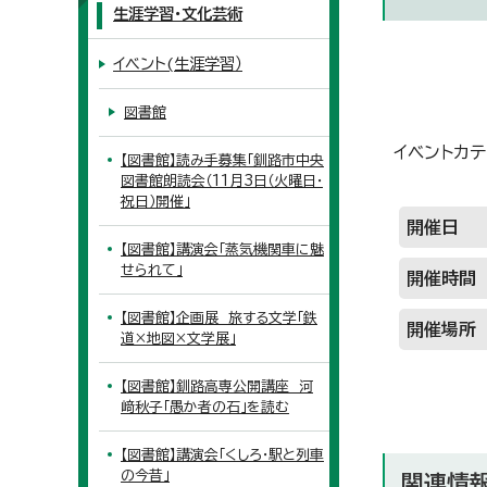
生涯学習・文化芸術
イベント(生涯学習）
図書館
イベントカテ
【図書館】読み手募集「釧路市中央
図書館朗読会（11月3日（火曜日・
祝日）開催」
開催日
【図書館】講演会「蒸気機関車に魅
せられて」
開催時間
【図書館】企画展 旅する文学「鉄
開催場所
道×地図×文学展」
【図書館】釧路高専公開講座 河
﨑秋子「愚か者の石」を読む
【図書館】講演会「くしろ・駅と列車
の今昔」
関連情