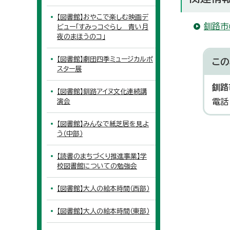
【図書館】おやこで楽しむ映画デ
釧路市
ビュー「すみっコぐらし 青い月
夜のまほうのコ」
【図書館】劇団四季ミュージカルポ
この
スター展
釧路
【図書館】釧路アイヌ文化連続講
電話
演会
【図書館】みんなで紙芝居を見よ
う（中部）
【読書のまちづくり推進事業】学
校図書館についての勉強会
【図書館】大人の絵本時間（西部）
【図書館】大人の絵本時間（東部）