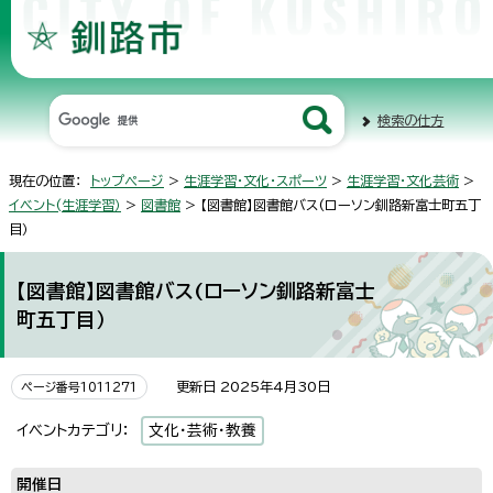
検索の仕方
現在の位置：
トップページ
>
生涯学習・文化・スポーツ
>
生涯学習・文化芸術
>
イベント(生涯学習）
>
図書館
> 【図書館】図書館バス(ローソン釧路新富士町五丁
目）
【図書館】図書館バス(ローソン釧路新富士
町五丁目）
更新日 2025年4月30日
ページ番号1011271
イベントカテゴリ：
文化・芸術・教養
開催日