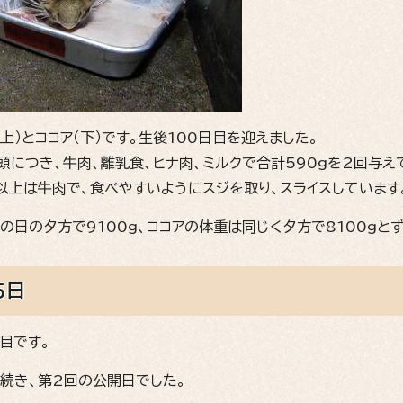
上）とココア（下）です。生後100日目を迎えました。
頭につき、牛肉、離乳食、ヒナ肉、ミルクで合計590gを2回与え
以上は牛肉で、食べやすいようにスジを取り、スライスしています
の日の夕方で9100g、ココアの体重は同じく夕方で8100gと
5日
目です。
に続き、第2回の公開日でした。