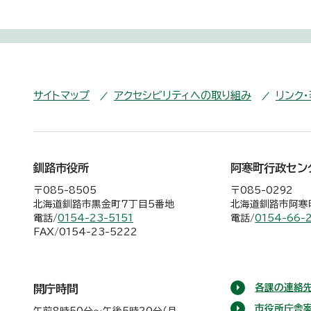
サイトマップ
アクセシビリティへの取り組み
リンク
釧路市役所
阿寒町行政セン
〒085-8505
〒085-0292
北海道釧路市黒金町7丁目5番地
北海道釧路市阿寒町
電話/
0154-23-5151
電話/
0154-66-
FAX/0154-23-5222
各課の連絡先
開庁時間
市役所庁舎