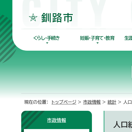
くらし・手続き
妊娠・子育て・教育
生
現在の位置：
トップページ
>
市政情報
>
統計
> 人
市政情報
人口