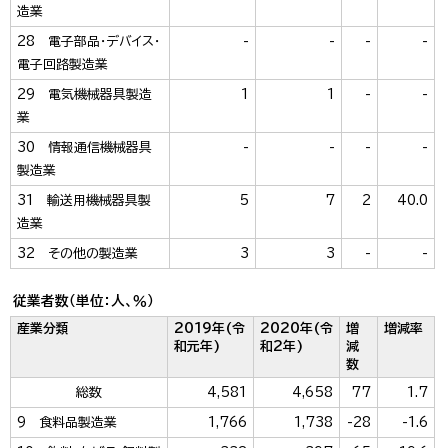
造業
28 電子部品・デバイス・
-
-
-
-
電子回路製造業
29 電気機械器具製造
1
1
-
-
業
30 情報通信機械器具
-
-
-
-
製造業
31 輸送用機械器具製
5
7
2
40.0
造業
32 その他の製造業
3
3
-
-
従業者数（単位：人、％）
産業分類
2019年(令
2020年(令
増
増減率
和元年)
和2年)
減
数
総数
4,581
4,658
77
1.7
9 食料品製造業
1,766
1,738
-28
-1.6