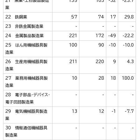
21 窯業・土石製品製造
135
103
-32
-23.7
業
22 鉄鋼業
57
74
17
29.8
23 非鉄金属製造業
-
-
-
-
24 金属製品製造業
221
172
-49
-22.2
25 はん用機械器具製
100
90
-10
-10.0
造業
26 生産用機械器具製
211
220
9
4.3
造業
27 業務用機械器具製
10
28
18
180.0
造業
28 電子部品・デバイス・
-
-
-
-
電子回路製造業
29 電気機械器具製造
13
12
-1
-7.7
業
30 情報通信機械器具
-
-
-
-
製造業