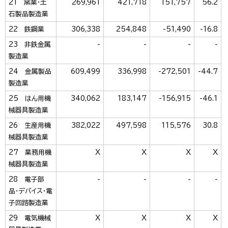
21 窯業・土
269,961
421,718
151,757
56.2
石製品製造業
22 鉄鋼業
306,338
254,848
-51,490
-16.8
23 非鉄金属
-
-
-
-
製造業
24 金属製品
609,499
336,998
-272,501
-44.7
製造業
25 はん用機
340,062
183,147
-156,915
-46.1
械器具製造業
26 生産用機
382,022
497,598
115,576
30.8
械器具製造業
27 業務用機
X
X
X
X
械器具製造業
28 電子部
-
-
-
-
品・デバイス・電
子回路製造業
29 電気機械
X
X
X
X