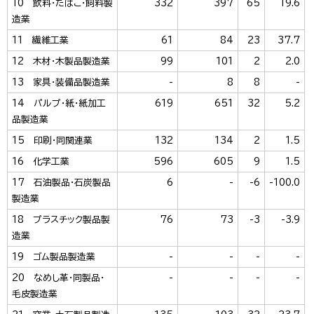
10 飲料・たばこ・飼料製
332
397
65
19.6
造業
11 繊維工業
61
84
23
37.7
12 木材・木製品製造業
99
101
2
2.0
13 家具・装備品製造業
-
8
8
-
14 パルプ・紙・紙加工
619
651
32
5.2
品製造業
15 印刷・同関連業
132
134
2
1.5
16 化学工業
596
605
9
1.5
17 石油製品・石炭製品
6
-
-6
-100.0
製造業
18 プラスチック製品製
76
73
-3
-3.9
造業
19 ゴム製品製造業
-
-
-
-
20 なめし革・同製品・
-
-
-
-
毛皮製造業