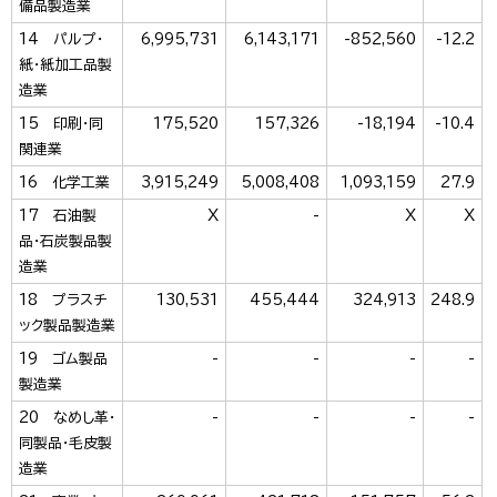
備品製造業
14 パルプ・
6,995,731
6,143,171
-852,560
-12.2
紙・紙加工品製
造業
15 印刷・同
175,520
157,326
-18,194
-10.4
関連業
16 化学工業
3,915,249
5,008,408
1,093,159
27.9
17 石油製
X
-
X
X
品・石炭製品製
造業
18 プラスチ
130,531
455,444
324,913
248.9
ック製品製造業
19 ゴム製品
-
-
-
-
製造業
20 なめし革・
-
-
-
-
同製品・毛皮製
造業