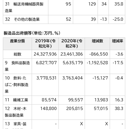
31 輸送用機械器具製
95
129
34
35.8
造業
32 その他の製造業
52
39
-13
-25.0
製造品出荷額等（単位：万円、％）
産業分類
2019年(令
2020年(令
増減数
増減率
和元年)
和2年)
総数
24,327,936
23,461,386
-866,550
-3.6
9 食料品製造
6,827,707
5,635,179
-1,192,528
-17.5
業
10 飲料・た
3,778,531
3,763,404
-15,127
-0.4
ばこ・飼料製造
業
11 繊維工業
85,574
99,557
13,983
16.3
12 木材・木
148,800
205,815
57,015
38.3
製品製造業
13 家具・装
-
X
X
-