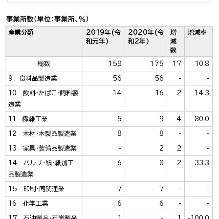
事業所数（単位：事業所、％）
産業分類
2019年(令
2020年(令
増
増減率
和元年)
和2年)
減
数
総数
158
175
17
10.8
9 食料品製造業
56
56
-
-
10 飲料・たばこ・飼料製
14
16
2
14.3
造業
11 繊維工業
5
9
4
80.0
12 木材・木製品製造業
8
8
-
-
13 家具・装備品製造業
-
2
2
-
14 パルプ・紙・紙加工
6
8
2
33.3
品製造業
15 印刷・同関連業
7
7
-
-
16 化学工業
6
6
-
-
17 石油製品・石炭製品
1
-
1
-100.0