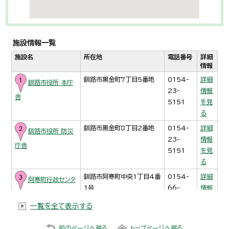
施設情報一覧
施設名
所在地
電話番号
詳細
情報
釧路市黒金町7丁目5番地
0154-
詳細
釧路市役所 本庁
23-
情報
舎
5151
を見
る
釧路市黒金町8丁目2番地
0154-
詳細
釧路市役所 防災
23-
情報
庁舎
5151
を見
る
釧路市阿寒町中央1丁目4番
0154-
詳細
阿寒町行政センタ
1号
66-
情報
ー
2121
を見
一覧を全て表示する
る
釧路市音別町中園1丁目
01547-
詳細
音別町行政センタ
前のページへ戻る
トップページへ戻る