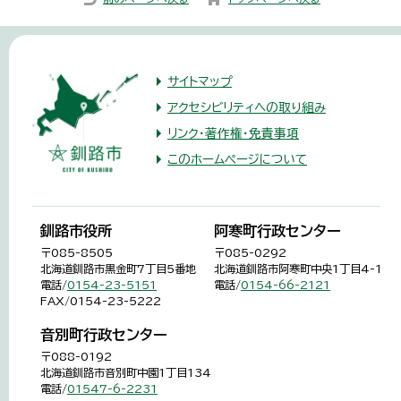
134
6-2231
情報
ー
を見
る
釧路市住之江町6番25号
0154-
詳細
サイトマップ
鳥取支所
23-
情報
アクセシビリティへの取り組み
8408
を見
リンク・著作権・免責事項
る
このホームページについて
釧路市阿寒町阿寒湖温泉2
0154-
詳細
阿寒湖温泉支所
丁目6番20号
67-
情報
2505
を見
る
釧路市役所
阿寒町行政センター
釧路市阿寒町舌辛33番地
0154-
詳細
〒085-8505
〒085-0292
阿寒町斎場
66-
情報
北海道釧路市黒金町7丁目5番地
北海道釧路市阿寒町中央1丁目4-1
電話/
0154-23-5151
電話/
0154-66-2121
2211
を見
FAX/0154-23-5222
る
釧路市音別町尺別7番地15
詳細
音別町行政センター
望洋苑斎場
情報
〒088-0192
を見
北海道釧路市音別町中園1丁目134
電話/
01547-6-2231
る