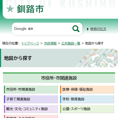
検索の仕方
現在の位置：
トップページ
>
市政情報
>
公共施設一覧
> 地図から探す
地図から探す
市役所・市関連施設
市役所・市関連施設
医療・保健・福祉施設
子育て関連施設
学校・教育施設
観光・文化・コミュニティ施設
公園・スポーツ施設