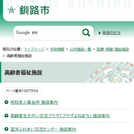
検索の仕方
現在の位置：
トップページ
>
市政情報
>
公共施設一覧
>
医療・保健・福祉施設
> 高齢者福祉施設
高齢者福祉施設
ページ番号1007550
昭和老人集会所 施設案内
高齢者生きがい交流プラザ（プラザよねまち） 施設案内
望洋ふれあい交流センター 施設案内