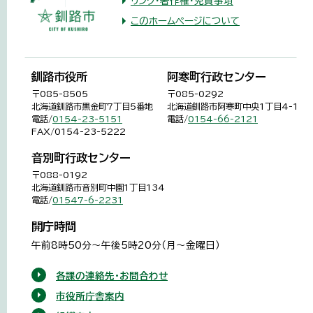
リンク・著作権・免責事項
このホームページについて
釧路市役所
阿寒町行政センター
〒085-8505
〒085-0292
北海道釧路市黒金町7丁目5番地
北海道釧路市阿寒町中央1丁目4-1
電話/
0154-23-5151
電話/
0154-66-2121
FAX/0154-23-5222
音別町行政センター
〒088-0192
北海道釧路市音別町中園1丁目134
電話/
01547-6-2231
開庁時間
午前8時50分～午後5時20分（月～金曜日）
各課の連絡先・お問合わせ
市役所庁舎案内