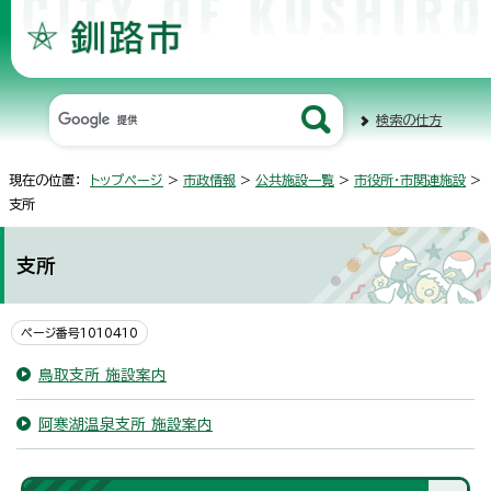
検索の仕方
現在の位置：
トップページ
>
市政情報
>
公共施設一覧
>
市役所・市関連施設
>
支所
支所
ページ番号1010410
鳥取支所 施設案内
阿寒湖温泉支所 施設案内