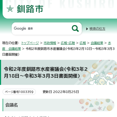
検索の仕方
現在の位置：
トップページ
>
市政情報
>
広報・広聴
>
広報
>
会議結果
>
水
産 会議結果
> 令和2年度釧路市水産審議会(令和3年2月18日～令和3年3月3
日書面開催)
令和2年度釧路市水産審議会(令和3年2
月18日～令和3年3月3日書面開催)
更新日 2022年8月25日
ページ番号1003359
会議名