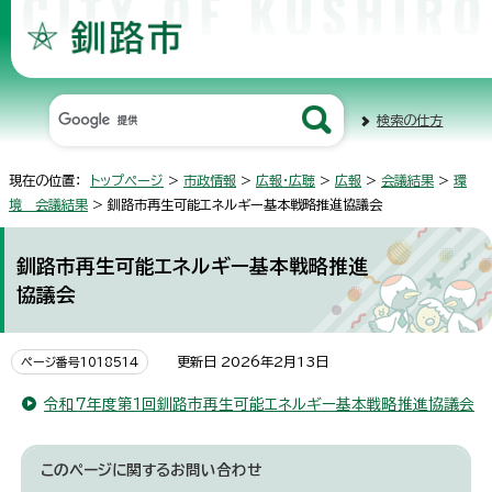
検索の仕方
現在の位置：
トップページ
>
市政情報
>
広報・広聴
>
広報
>
会議結果
>
環
境 会議結果
> 釧路市再生可能エネルギー基本戦略推進協議会
釧路市再生可能エネルギー基本戦略推進
協議会
更新日 2026年2月13日
ページ番号1018514
令和7年度第1回釧路市再生可能エネルギー基本戦略推進協議会
このページに関する
お問い合わせ