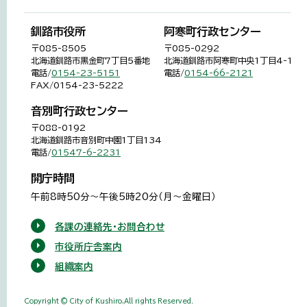
釧路市役所
阿寒町行政センター
〒085-8505
〒085-0292
北海道釧路市黒金町7丁目5番地
北海道釧路市阿寒町中央1丁目4-1
電話/
0154-23-5151
電話/
0154-66-2121
FAX/0154-23-5222
音別町行政センター
〒088-0192
北海道釧路市音別町中園1丁目134
電話/
01547-6-2231
開庁時間
午前8時50分～午後5時20分（月～金曜日）
各課の連絡先・お問合わせ
市役所庁舎案内
組織案内
Copyright © City of Kushiro,All rights Reserved.