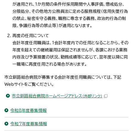
が適用され、1か月間の条件付採用期間や人事評価、懲戒処分、
分限処分、その他地方公務員法に定める服務規程（信用失墜行為
の禁止、秘密を守る義務、職務に専念する義務、政治的行為の制
限、争議行為等の禁止等）が適用となります。
再度の任用について
会計年度任用職員は、1会計年度内での任用となることから、その
年度を超えての継続雇用は保証されませんが、各課における業務
内容及び予算措置の状況、勤務成績等に応じて、翌年度以降に同
一職場に再度任用される場合があります。
市立釧路総合病院が募集する会計年度任用職員については、下記
Webサイトをご覧ください。
市立釧路総合病院ホームページアドレス
（外部リンク）
令和8年度募集情報
令和7年度募集情報