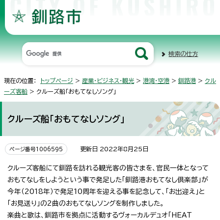
検索の仕方
現在の位置：
トップページ
>
産業・ビジネス・観光
>
港湾・空港
>
釧路港
>
クル
ーズ客船
> クルーズ船「おもてなしソング」
クルーズ船「おもてなしソング」
更新日 2022年8月25日
ページ番号1006595
クルーズ客船にて釧路を訪れる観光客の皆さまを、官民一体となって
おもてなしをしようという事で発足した「釧路港おもてなし倶楽部」が
今年（2018年）で発足10周年を迎える事を記念して、「お出迎え」と
「お見送り」の2曲のおもてなしソングを制作しました。
楽曲と歌は、釧路市を拠点に活動するヴォーカルデュオ「HEAT