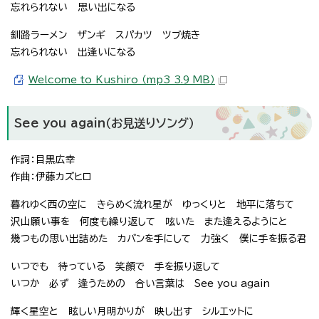
忘れられない 思い出になる
釧路ラーメン ザンギ スパカツ ツブ焼き
忘れられない 出逢いになる
Welcome to Kushiro （mp3 3.9 MB）
See you again（お見送りソング）
作詞：目黒広幸
作曲：伊藤カズヒロ
暮れゆく西の空に きらめく流れ星が ゆっくりと 地平に落ちて
沢山願い事を 何度も繰り返して 呟いた また逢えるようにと
幾つもの思い出詰めた カバンを手にして 力強く 僕に手を振る君
いつでも 待っている 笑顔で 手を振り返して
いつか 必ず 逢うための 合い言葉は See you again
輝く星空と 眩しい月明かりが 映し出す シルエットに