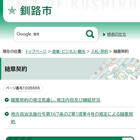
検索の仕方
現在の位置：
トップページ
>
産業・ビジネス・観光
>
入札・契約
> 随意契約
随意契約
ページ番号1006666
随意契約の発注見通し、発注内容及び締結状況
地方自治法施行令第167条の2第1項第4号の規定による随意契
約