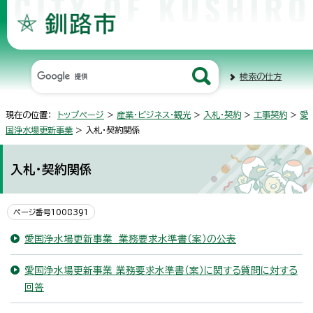
検索の仕方
現在の位置：
トップページ
>
産業・ビジネス・観光
>
入札・契約
>
工事契約
>
愛
国浄水場更新事業
> 入札・契約関係
入札・契約関係
ページ番号1008391
愛国浄水場更新事業 業務要求水準書（案）の公表
愛国浄水場更新事業 業務要求水準書（案）に関する質問に対する
回答