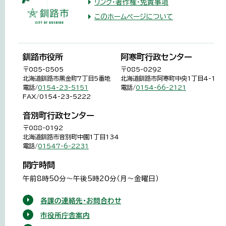
リンク・著作権・免責事項
このホームページについて
釧路市役所
阿寒町行政センター
〒085-8505
〒085-0292
北海道釧路市黒金町7丁目5番地
北海道釧路市阿寒町中央1丁目4-1
電話/
0154-23-5151
電話/
0154-66-2121
FAX/0154-23-5222
音別町行政センター
〒088-0192
北海道釧路市音別町中園1丁目134
電話/
01547-6-2231
開庁時間
午前8時50分～午後5時20分（月～金曜日）
各課の連絡先・お問合わせ
市役所庁舎案内