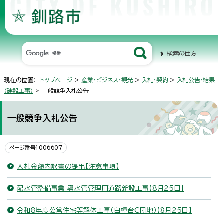
検索の仕方
現在の位置：
トップページ
>
産業・ビジネス・観光
>
入札・契約
>
入札公告・結果
（建設工事）
> 一般競争入札公告
一般競争入札公告
ページ番号1006607
入札金額内訳書の提出【注意事項】
配水管整備事業 導水管管理用道路新設工事【8月25日】
令和8年度公営住宅等解体工事（白樺台C団地）【8月25日】