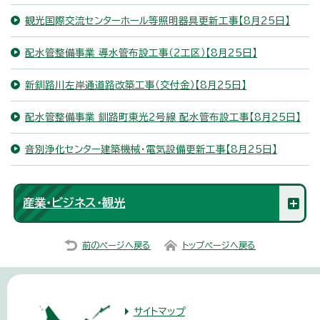
観光国際交流センターホール等照明器具更新工事【8月25日】
配水管整備事業 導水管布設工事（2工区）【8月25日】
新釧路川左岸通道路改築工事（交付金）【8月25日】
配水管整備事業 釧路町東光2号線 配水管布設工事【8月25日】
音別浄化センター建築機械・電気設備更新工事【8月25日】
産業・ビジネス・観光
前のページへ戻る
トップページへ戻る
サイトマップ