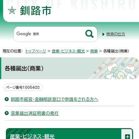
検索の仕方
現在の位置：
トップページ
>
産業・ビジネス・観光
>
商業
> 各種届出（商業）
各種届出（商業）
ページ番号1006488
釧路市経営・金融相談窓口で申請をされる方へ
営業届出済証明書の発行
産業・ビジネス・観光