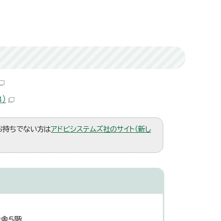
）
。お持ちでない方は
アドビシステムズ社のサイト（新し
庁舎5階