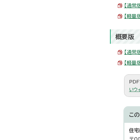
【通常
【軽量
概要版
【通常
【軽量
PDF
いウ
この
住宅
〒0