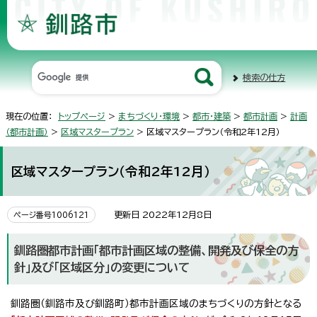
検索の仕方
現在の位置：
トップページ
>
まちづくり・環境
>
都市・建築
>
都市計画
>
計画
（都市計画）
>
区域マスタープラン
> 区域マスタープラン（令和2年12月）
区域マスタープラン（令和2年12月）
更新日 2022年12月8日
ページ番号1006121
釧路圏都市計画「都市計画区域の整備、開発及び保全の方
針」及び「区域区分」の変更について
釧路圏（釧路市及び釧路町）都市計画区域のまちづくりの方針となる