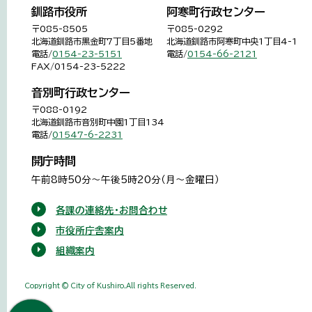
釧路市役所
阿寒町行政センター
〒085-8505
〒085-0292
北海道釧路市黒金町7丁目5番地
北海道釧路市阿寒町中央1丁目4-1
電話/
0154-23-5151
電話/
0154-66-2121
FAX/0154-23-5222
音別町行政センター
〒088-0192
北海道釧路市音別町中園1丁目134
電話/
01547-6-2231
開庁時間
午前8時50分～午後5時20分（月～金曜日）
各課の連絡先・お問合わせ
市役所庁舎案内
組織案内
Copyright © City of Kushiro,All rights Reserved.