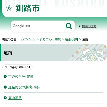
検索の仕方
現在の位置：
トップページ
>
まちづくり・環境
>
道路・河川
> 道路
道路
ページ番号1004401
市道の管理・整備
道路施設の点検・維持
高速道路