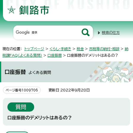
検索の仕方
現在の位置：
トップページ
>
くらし・手続き
>
税金
>
市税等の納付・相談
>
納
税課FAQ（よくある質問）
>
口座振替
> 口座振替のデメリットはあるの？
口座振替
よくある質問
更新日 2022年9月28日
ページ番号1009706
質問
口座振替のデメリットはあるの？