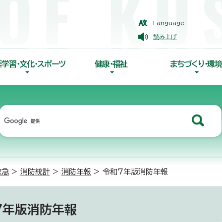
Language
読み上げ
涯学習・文化・スポーツ
健康・福祉
まちづくり・環境
救急
>
消防統計
>
消防年報
> 令和7年版消防年報
7年版消防年報