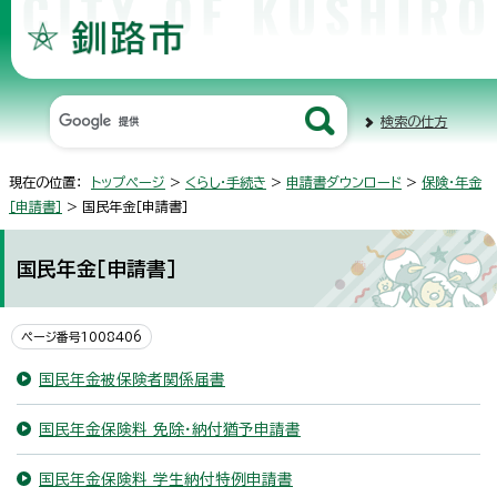
検索の仕方
現在の位置：
トップページ
>
くらし・手続き
>
申請書ダウンロード
>
保険・年金
［申請書］
> 国民年金［申請書］
国民年金［申請書］
ページ番号1008406
国民年金被保険者関係届書
国民年金保険料 免除・納付猶予申請書
国民年金保険料 学生納付特例申請書