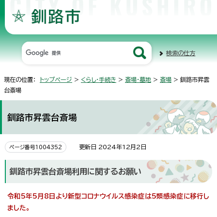
検索の仕方
現在の位置：
トップページ
>
くらし・手続き
>
斎場・墓地
>
斎場
> 釧路市昇雲
台斎場
釧路市昇雲台斎場
更新日 2024年12月2日
ページ番号1004352
釧路市昇雲台斎場利用に関するお願い
令和5年5月8日より新型コロナウイルス感染症は5類感染症に移行し
ました。