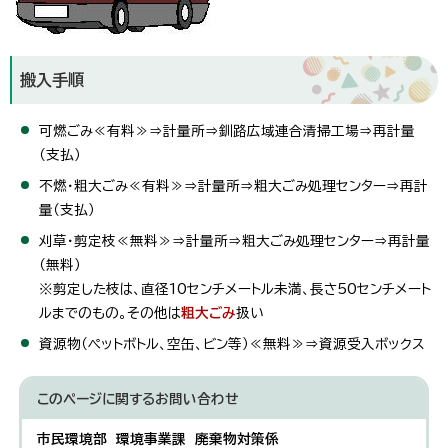
搬入手順
可燃ごみ≪有料≫⇒計量所⇒釧路広域連合清掃工場⇒再計量
（支払）
不燃・粗大ごみ≪有料≫⇒計量所⇒粗大ごみ処理センター⇒再計
量（支払）
刈草・剪定枝≪無料≫⇒計量所⇒粗大ごみ処理センター⇒再計量
（無料）
※剪定した枝は、直径10センチメートル未満、長さ50センチメート
ルまでのもの。その他は
粗大ごみ
扱い
資源物（ペットボトル、空缶、ビン等）≪無料≫⇒資源受入ボックス
このページに関する
お問い合わせ
市民環境部 環境事業課 廃棄物対策係