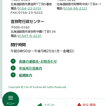
北海道釧路市黒金町7丁目5番地
北海道釧路市阿寒町中央1丁目4-1
電話/
0154-23-5151
電話/
0154-66-2121
FAX/0154-23-5222
音別町行政センター
〒088-0192
北海道釧路市音別町中園1丁目134
電話/
01547-6-2231
開庁時間
午前8時50分～午後5時20分（月～金曜日）
各課の連絡先・お問合わせ
市役所庁舎案内
組織案内
Copyright © City of Kushiro,All rights Reserved.
メニュー
イベント
防災・緊急