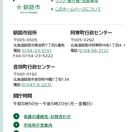
リンク・著作権・免責事項
このホームページについて
釧路市役所
阿寒町行政センター
〒085-8505
〒085-0292
北海道釧路市黒金町7丁目5番地
北海道釧路市阿寒町中央1丁目4-1
電話/
0154-23-5151
電話/
0154-66-2121
FAX/0154-23-5222
音別町行政センター
〒088-0192
北海道釧路市音別町中園1丁目134
電話/
01547-6-2231
開庁時間
午前8時50分～午後5時20分（月～金曜日）
各課の連絡先・お問合わせ
市役所庁舎案内