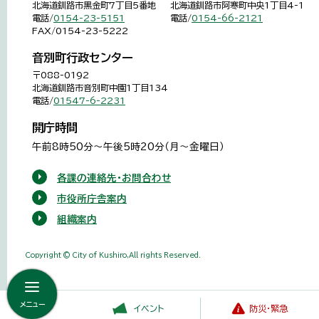
北海道釧路市黒金町7丁目5番地
北海道釧路市阿寒町中央1丁目4-1
電話/
0154-23-5151
電話/
0154-66-2121
FAX/0154-23-5222
音別町行政センター
〒088-0192
北海道釧路市音別町中園1丁目134
電話/
01547-6-2231
開庁時間
午前8時50分～午後5時20分（月～金曜日）
各課の連絡先・お問合わせ
市役所庁舎案内
組織案内
Copyright © City of Kushiro,All rights Reserved.
メニュー
イベント
防災・緊急