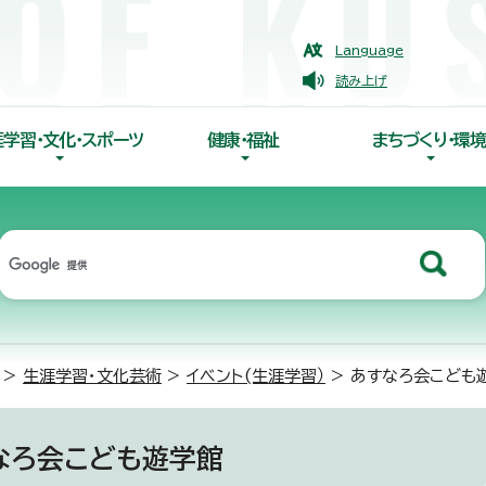
Language
読み上げ
涯学習・文化・スポーツ
健康・福祉
まちづくり・環境
>
生涯学習・文化芸術
>
イベント(生涯学習）
> あすなろ会こども
なろ会こども遊学館