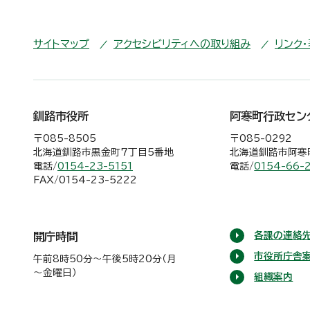
サイトマップ
アクセシビリティへの取り組み
リンク
釧路市役所
阿寒町行政セン
〒085-8505
〒085-0292
北海道釧路市黒金町7丁目5番地
北海道釧路市阿寒町
電話/
0154-23-5151
電話/
0154-66-
FAX/0154-23-5222
各課の連絡先
開庁時間
市役所庁舎
午前8時50分～午後5時20分（月
～金曜日）
組織案内