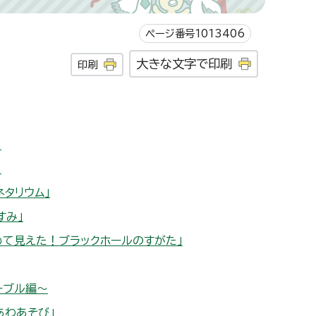
ページ番号1013406
大きな文字で印刷
印刷
」
」
ネタリウム」
すみ」
めて見えた！ブラックホールのすがた」
ーブル編～
あわあそび」