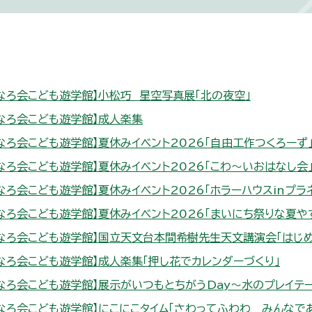
なろ会こども遊学館】小松巧 星空写真展「北の夜空」
なろ会こども遊学館】成人楽集
なろ会こども遊学館】夏休みイベント2026「自由工作つくろーず
なろ会こども遊学館】夏休みイベント2026「こわ～いおはなし会
なろ会こども遊学館】夏休みイベント2026「ホラーハウスinプラ
なろ会こども遊学館】夏休みイベント2026「まいにち祭りな夏や
なろ会こども遊学館】国立天文台本間希樹先生天文講演会「はじ
なろ会こども遊学館】成人楽集「押し花でカレンダーづくり」
なろ会こども遊学館】展示がいつもとちがうDay～水のプレイテ
なろ会こども遊学館】にこにこタイム「さわってふわわ みんなで