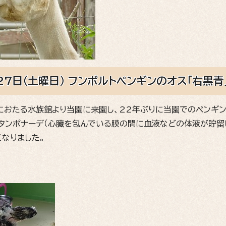
27日（土曜日） フンボルトペンギンのオス「右黒
日におたる水族館より当園に来園し、22年ぶりに当園でのペンギ
タンポナーデ（心臓を包んでいる膜の間に血液などの体液が貯留
くなりました。