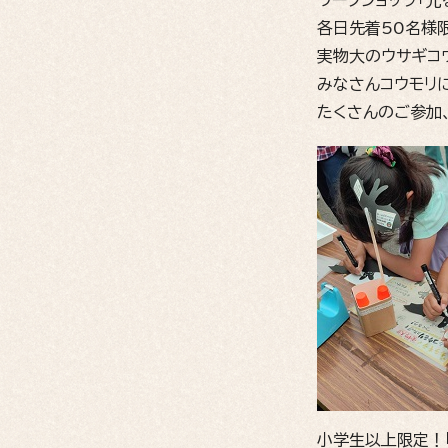
ワークショップ「光
各日先着50名様
実物大のウサギコ
みなさんコウモリ
たくさんのご参加
小学生以上限定！「