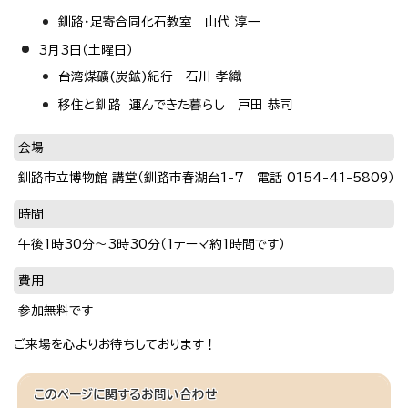
釧路・足寄合同化石教室 山代 淳一
3月3日（土曜日）
台湾煤礦(炭鉱)紀行 石川 孝織
移住と釧路 運んできた暮らし 戸田 恭司
会場
釧路市立博物館 講堂（釧路市春湖台1-7 電話 0154-41-5809）
時間
午後1時30分～3時30分（1テーマ約1時間です）
費用
参加無料です
ご来場を心よりお待ちしております！
このページに関する
お問い合わせ