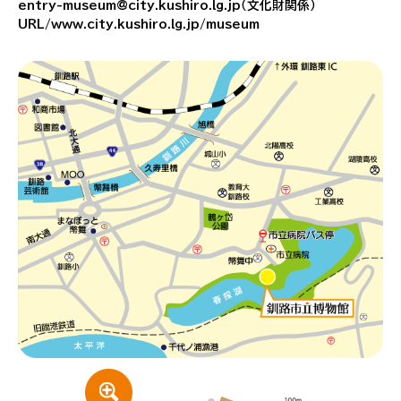
entry-museum@city.kushiro.lg.jp（文化財関係）
URL/www.city.kushiro.lg.jp/museum