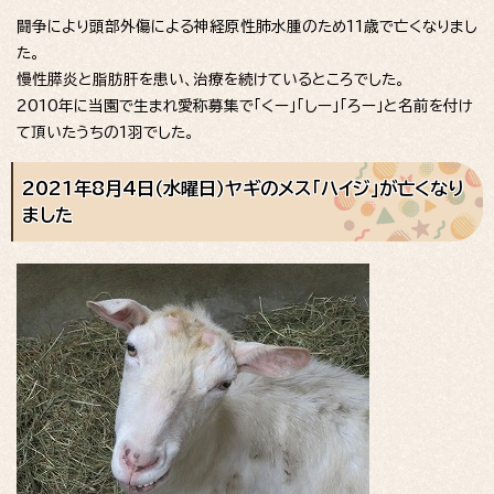
闘争により頭部外傷による神経原性肺水腫のため11歳で亡くなりまし
た。
慢性膵炎と脂肪肝を患い、治療を続けているところでした。
2010年に当園で生まれ愛称募集で「くー」「しー」「ろー」と名前を付け
て頂いたうちの1羽でした。
2021年8月4日（水曜日）ヤギのメス「ハイジ」が亡くなり
ました