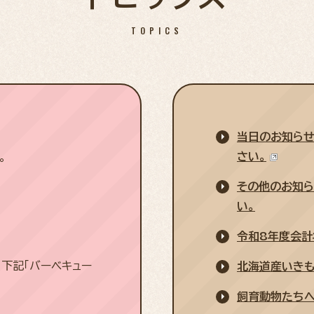
TOPICS
当日のお知らせは
さい。
。
その他のお知ら
い。
令和8年度会計
下記「バーベキュー
北海道産いきも
飼育動物たちへ