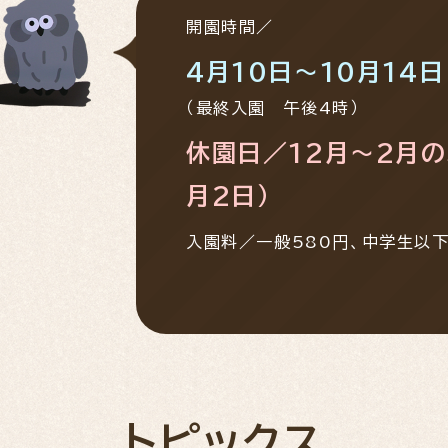
開園時間／
4月10日～10月14
（最終入園 午後4時）
休園日／12月～2月の
月2日）
入園料／一般580円、中学生以
トピックス