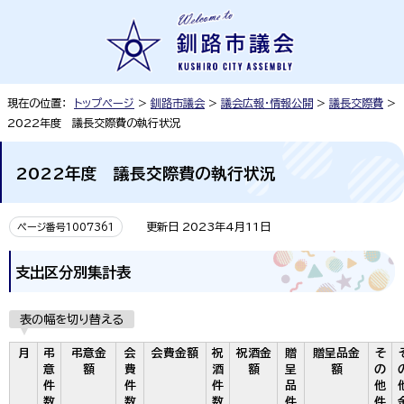
現在の位置：
トップページ
>
釧路市議会
>
議会広報・情報公開
>
議長交際費
>
2022年度 議長交際費の執行状況
2022年度 議長交際費の執行状況
更新日 2023年4月11日
ページ番号1007361
支出区分別集計表
表の幅を切り替える
月
弔
弔意金
会
会費金額
祝
祝酒金
贈
贈呈品金
そ
意
額
費
酒
額
呈
額
の
件
件
件
品
他
数
数
数
件
件