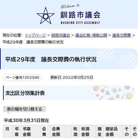
現在の位置：
トップページ
>
釧路市議会
>
議会広報・情報公開
>
議長交際費
>
平成29年度 議長交際費の執行状況
平成29年度 議長交際費の執行状況
更新日 2022年8月25日
ページ番号1002940
支出区分別集計表
表の幅を切り替える
平成30年3月31日現在
月
弔
弔意
会
会費
祝
祝酒
贈
贈呈品
そ
そ
意
金額
費
金額
酒
金額
呈
金額
の
の