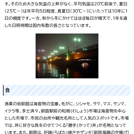
す。そのため大きな気温の上昇がなく、平均気温は20℃前後で、夏日
（25℃～）は年平均5日程度、真夏日（30℃～）にいたっては10年に1
日の頻度です。一方、秋から冬にかけてはほぼ毎日が晴天で、1年を通
した日照時間は国内有数の長さとなっています。
食
漁業の街釧路は海産物の宝庫。毛がに、シシャモ、サケ、マス、サンマ、
イクラ等、多士済々。釧路駅前の和商(わしょう)市場は海産物を中心
とした市場で、市民の台所や観光名所として人気のスポットです。市場
では、丼に好きな具をのせてつくる「勝手(かって)丼」が名物となって
います。また、釧路は、炉端(ろばた)焼きやザンギ（釧路風鶏の空揚げ）