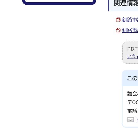
関連情
釧路市議
釧路市
PDF
いウ
この
議会
〒0
電話