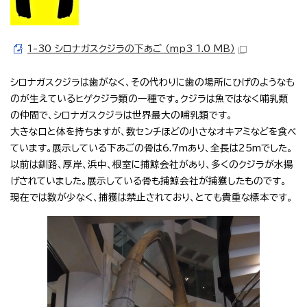
1-30 シロナガスクジラの下あご （mp3 1.0 MB）
シロナガスクジラは歯がなく、その代わりに歯の場所にひげのようなも
のが生えているヒゲクジラ類の一種です。クジラは魚ではなく哺乳類
の仲間で、シロナガスクジラは世界最大の哺乳類です。
大きな口と体を持ちますが、数センチほどの小さなオキアミなどを食べ
ています。展示している下あごの骨は6.7mあり、全長は25mでした。
以前は釧路、厚岸、浜中、根室に捕鯨会社があり、多くのクジラが水揚
げされていました。展示している骨も捕鯨会社が捕獲したものです。
現在では数が少なく、捕獲は禁止されており、とても貴重な標本です。