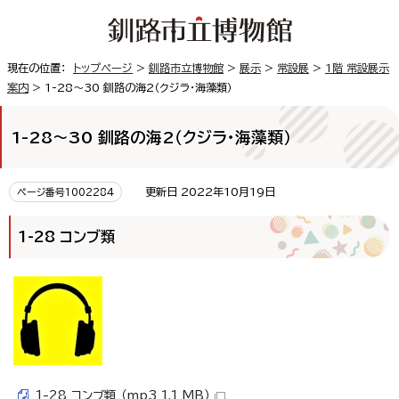
現在の位置：
トップページ
>
釧路市立博物館
>
展示
>
常設展
>
1階 常設展示
案内
> 1-28～30 釧路の海2（クジラ・海藻類）
1-28～30 釧路の海2（クジラ・海藻類）
更新日 2022年10月19日
ページ番号1002284
1-28 コンブ類
1-28 コンブ類 （mp3 1.1 MB）