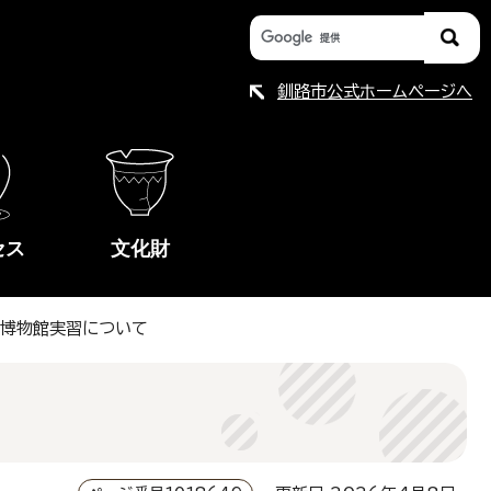
釧路市公式ホームページへ
セス
文化財
度 博物館実習について