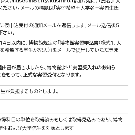
museum@city.kushiro.lg.jp）宛
に、
「氏名」「大
ください。メールの標題は「実習希望＋大学名＋実習生氏
内に仮申込受付の通知メールを返信します。メール送信後5
下さい。
14日以内に、博物館規定の「
博物館実習申込書
（様式1．大
習を希望する学生が記入）」をメールで提出していただきま
理由書が届きましたら、博物館より「
実習受入れのお知ら
せをもって、正式な実習受付
となります。
習生が負担するものとします。
取得科目の単位を取得済みもしくは取得見込みであり、博物
学生および大学院生を対象とします。