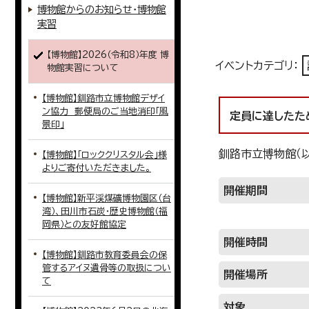
博物館からのお知らせ・博物館
実習
【博物館】2026（令和8）年度 博
イベントカテゴリ：
物館実習について
【博物館】釧路市立博物館デザイ
ン協力 郵便局のご当地消印「風
定員に達したた
景印」
釧路市立博物館（
【博物館】「ロッククリスタル会」様
よりご寄付いただきました。
開催期間
【博物館】新平渓煤礦博物園区（台
湾）、田川市石炭・歴史博物館（福
岡県）との友好館協定
開催時間
【博物館】釧路市教育委員会の保
管するアイヌ遺骨等の取扱につい
開催場所
て
対象