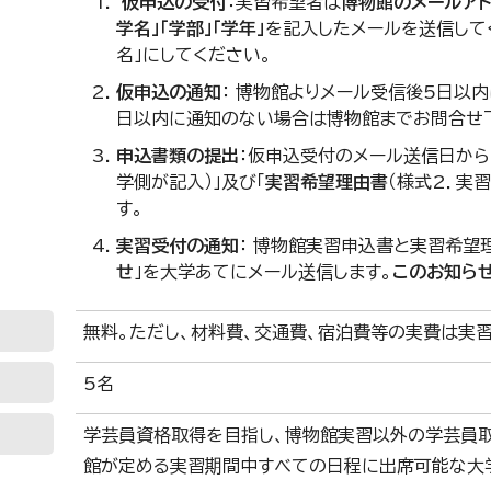
仮申込の受付
：実習希望者は
博物館のメールアドレス（
学名」「学部」「学年」
を記入したメールを送信して
名」にしてください。
仮申込の通知
： 博物館よりメール受信後5日以
日以内に通知のない場合は博物館までお問合せ
申込書類の提出
：仮申込受付のメール送信日から
学側が記入）」及び「
実習希望理由書
（様式2．実
す。
実習受付の通知
： 博物館実習申込書と実習希望
せ
」を大学あてにメール送信します。
このお知ら
無料。ただし、材料費、交通費、宿泊費等の実費は実
5名
学芸員資格取得を目指し、博物館実習以外の学芸員
館が定める実習期間中すべての日程に出席可能な大