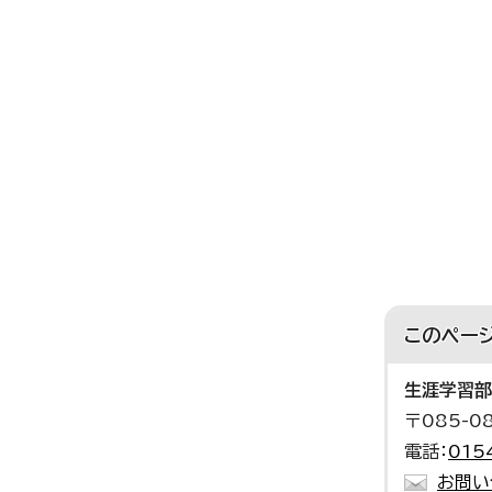
このペー
生涯学習部
〒085-
電話：
015
お問い