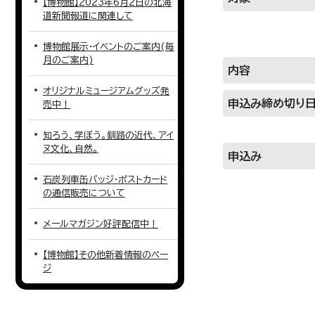
【博物館】2023年6月2日の北海
道新聞報道に関連して
博物館展示・イベントのご案内(毎
月のご案内)
内容
オリジナルミュージアムグッズ発
申込み締め切り
売中！
知ろう、学ぼう。釧路の近代、アイ
ヌ文化、自然。
申込み
石炭列車缶バッジ・ポストカード
の通信販売について
メールマガジン好評配信中！
【博物館】その他新着情報のペー
ジ