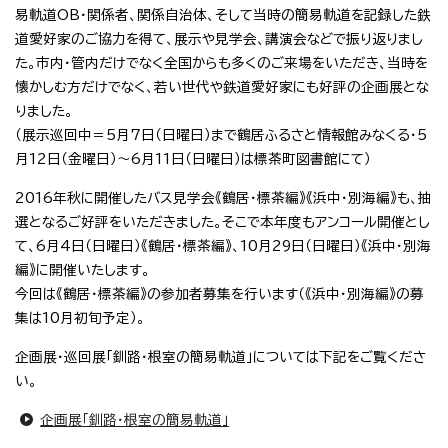
易軌道OB・関係者、関係自治体、そして当時の簡易軌道を記録した鉄
道愛好家のご協力を得て、展示や見学会、講演会などで振り返りまし
た。市内・管内だけでなく全国からも多くのご来場をいただき、当時を
懐かしむ方だけでなく、若い世代や鉄道愛好家にも好評の企画展とな
りました。
（展示巡回中＝5月7日（日曜日）まで鶴居ふるさと情報館みなくる・5
月12日（金曜日）～6月11日（日曜日）は標茶町図書館にて）
2016年秋に開催したバス見学会《鶴居・標茶編》《浜中・別海編》も、抽
選となるご好評をいただきました。そこで本年度もアンコール開催とし
て、6月4日（日曜日）《鶴居・標茶編》、10月29日（日曜日）《浜中・別海
編》に開催いたします。
今回は《鶴居・標茶編》の参加者募集を行います（《浜中・別海編》の募
集は10月初旬予定）。
企画展・巡回展「釧路・根室の簡易軌道」については下記をご覧くださ
い。
企画展「釧路・根室の簡易軌道」