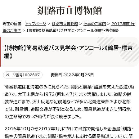
現在の位置：
トップページ
>
釧路市立博物館
>
行事のご案内
>
2017年度 行
事のご案内
> 【博物館】簡易軌道バス見学会・アンコール《鶴居・標茶編》
【博物館】簡易軌道バス見学会・アンコール《鶴居・標茶
編》
更新日 2022年8月25日
ページ番号1002607
簡易軌道は北海道のみに見られた、開拓と農業・酪農を支えた鉄道（軌
道）で、大正末期から1972(昭和47)年まで活躍しました。道路の舗
装が進むまで、火山灰地や泥炭地などが多い北海道東部および北部
では、融雪期、道路交通が不能となるため、簡易軌道がまさに開拓地
の生命線であった時代が長く続きました。
2016年10月から2017年1月にかけて当館で開催した企画展「釧路・
根室の簡易軌道」では、釧路・根室地方における簡易軌道について、簡