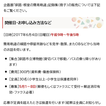
企画展「釧路・根室の簡易軌道」記録集（冊子）の販売については下記
をご覧ください。
開催日・お申し込み方法など
［日時］2017年6月4日（日曜日）
午前9時～午後5時
簡易軌道の線路や停留所跡などを見学・散策、またOBなどから当時
のお話を伺います。
［集合］釧路市立博物館（貸切バスで移動／バスの乗り降りがあり
ます）
［費用］300円（資料費・傷害保険料）
［定員］30名（小学生以上・小学生は保護者同伴）
［募集］
5月1～8日
（郵便もしくはファクスにて受付＝郵送消印有
効・ファクス必着）
応募が定員を超えたときは抽選を行います（結果は全員にお知らせし