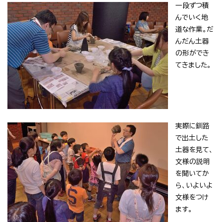
一段ずつ積
んでいく地
道な作業。だ
んだん土器
の形ができ
てきました。
実際に釧路
で出土した
土器を見て、
文様の説明
を聞いてか
ら、いよいよ
文様をつけ
ます。