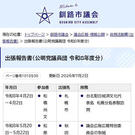
現在の位置：
トップページ
>
釧路市議会
>
議会広報・情報公開
>
政務活動費（出
張報告書）
> 出張報告書（公明党議員団 令和8年度分）
出張報告書（公明党議員団 令和8年度分）
更新日 2026年7月2日
ページ番号1018930
年月日
参加者
出張先
用務
令和8年4月2日
松
札
台北駐日経済文化代
～4月2日
橋
幌
表処 札幌分処表敬訪
尚
市
問
文
令和8年5月20
松
秋
議会広報広聴特別委
日～5月22日
原
田
員会の取組