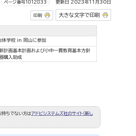
ページ番号1012833
更新日 2023年11月30日
大きな文字で印刷
印刷
体学校 in 岡山に参加
新計画基本計画および小中一貫教育基本方針
器購入助成
。お持ちでない方は
アドビシステムズ社のサイト（新し