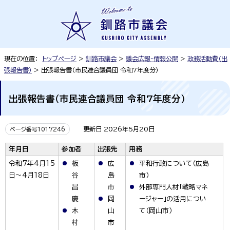
現在の位置：
トップページ
>
釧路市議会
>
議会広報・情報公開
>
政務活動費（出
張報告書）
> 出張報告書（市民連合議員団 令和7年度分）
出張報告書（市民連合議員団 令和7年度分）
更新日 2026年5月20日
ページ番号1017246
年月日
参加者
出張先
用務
令和7年4月15
板
広
平和行政について（広島
日～4月18日
谷
島
市）
昌
市
外部専門人材「戦略マネ
慶
岡
ージャー」の活用につい
木
山
て（岡山市）
村
市