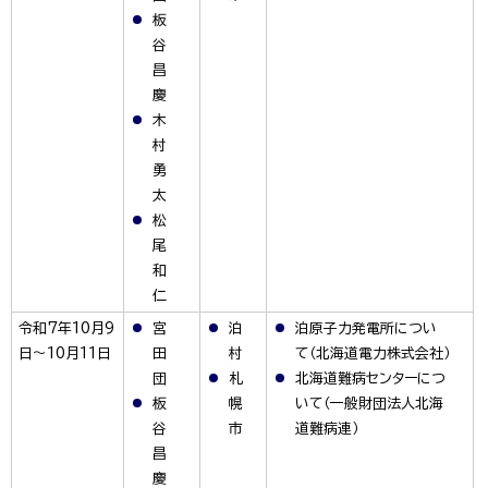
板
谷
昌
慶
木
村
勇
太
松
尾
和
仁
令和7年10月9
宮
泊
泊原子力発電所につい
日～10月11日
田
村
て（北海道電力株式会社）
団
札
北海道難病センターにつ
板
幌
いて（一般財団法人北海
谷
市
道難病連）
昌
慶