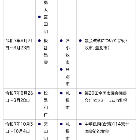
勇
太
宮
田
団
令和7年8月21
板
苫
議会改革について（苫小
日～8月23日
谷
小
牧市、登別市）
昌
牧
慶
市
登
別
市
令和7年8月26
松
札
第20回全国市議会議長
日～8月28日
尾
幌
会研究フォーラムin札幌
和
市
仁
令和7年10月3
宮
札
中華民国（台湾）114双十
日～10月4日
田
幌
国慶節祝賀会
団
市